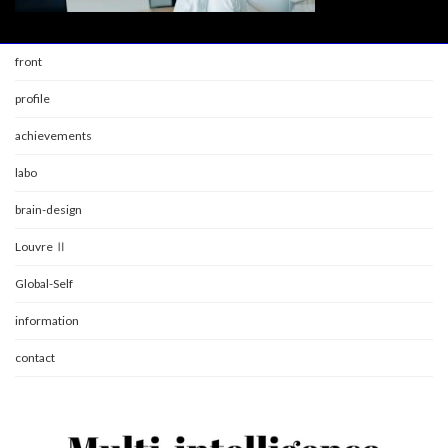
front
profile
achievements
labo
brain-design
Louvre Ⅱ
Global-Self
information
contact