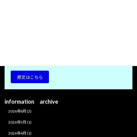
Global-Self（「地球に優しい健全な自己」論）は、
第33回日本心身医学総会心身医学教育部門（1992）にて学
術プレゼンされた後、世界的シンクタンク；UNU国連大学
から世界の国連ディレクターに発信された健康学説
（1995）。
Dr.Leona HIBIKIが、個人の健康概念を地球の健康へと拡大
させ、その後のHolistic Wellness（まるごと健康）社会へと
寄与していった愛の健康観として注目されています。
原文はこちら
information archive
2026年8月 (2)
2026年5月 (1)
2026年4月 (1)