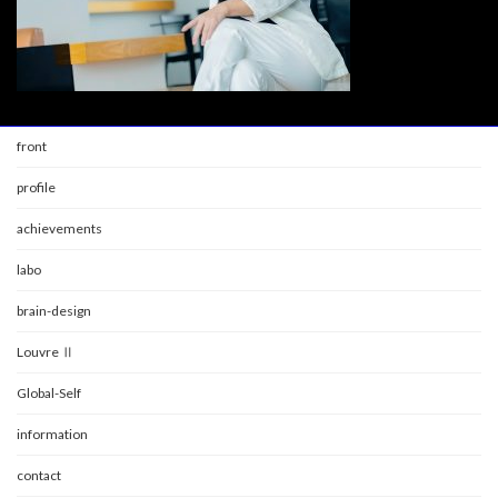
front
profile
achievements
labo
brain-design
Louvre Ⅱ
Global-Self
information
contact